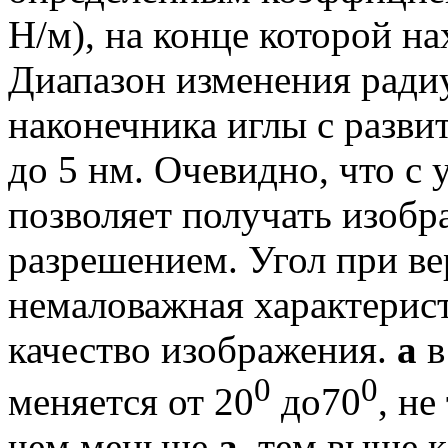
Н/м), на конце которой на
Диапазон изменения ради
наконечника иглы с разви
до 5 нм. Очевидно, что 
позволяет получать изобр
разрешением. Угол при в
немаловажная характерист
качество изображения.
a
в
0
0
меняется от 20
до70
, не
чем меньше
a
, тем выше 