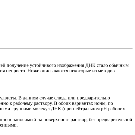
елей получение устойчивого изображения ДНК стало обычным
ения непросто. Ниже описываются некоторые из методов
льтаты. В данном случае слюда или предварительно
нно к рабочему раствору. В обоих вариантах ионы, по-
ными группами молекул ДНК (при нейтральном pH рабочих
нно в наносимый на поверхность раствор, без предварительной
ченными.