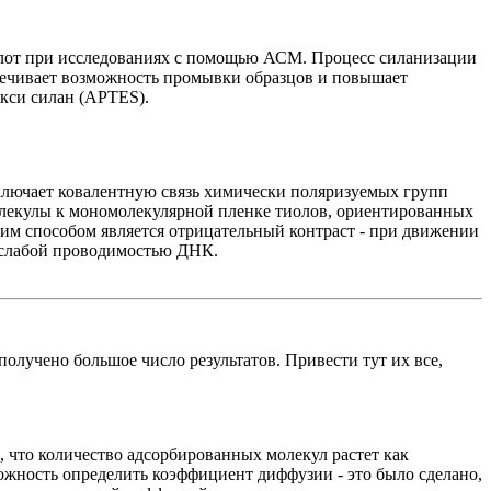
лот при исследованиях с помощью АСМ. Процесс силанизации
еспечивает возможность промывки образцов и повышает
кси силан (APTES).
ключает ковалентную связь химически поляризуемых групп
олекулы к мономолекулярной пленке тиолов, ориентированных
м способом является отрицательный контраст - при движении
о слабой проводимостью ДНК.
олучено большое число результатов. Привести тут их все,
 что количество адсорбированных молекул растет как
ожность определить коэффициент диффузии - это было сделано,