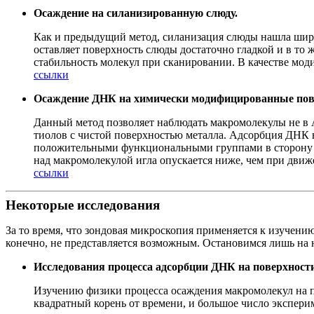
Осаждение на силанизированную слюду.
Как и предыдущий метод, силанизация слюды нашла шир
оставляет поверхность слюды достаточно гладкой и в то
стабильность молекул при сканировании. В качестве мо
ссылки
Осаждение ДНК на химически модифицированные пов
Данный метод позволяет наблюдать макромолекулы не в 
тиолов с чистой поверхностью металла. Адсорбция ДНК
положительными функциональными группами в сторону Д
над макромолекулой игла опускается ниже, чем при дви
ссылки
Некоторые исследования
За то время, что зондовая микроскопия применяется к изучени
конечно, не представляется возможным. Остановимся лишь на 
Исследования процесса адсорбции ДНК на поверхност
Изучению физики процесса осаждения макромолекул на по
квадратный корень от времени, и большое число экспери