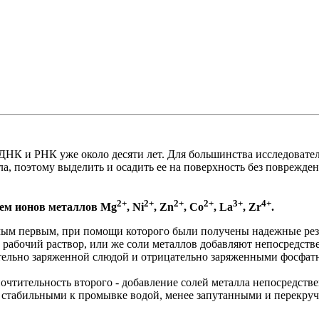
 ДНК и РНК уже около десяти лет. Для большинства исследоват
ула, поэтому выделить и осадить ее на поверхность без поврежд
2+
2+
2+
2+
3+
4+
ием ионов металлов Mg
, Ni
, Zn
, Co
, La
, Zr
.
мым первым, при помощи которого были получены надежные резу
 рабочий раствор, или же соли металлов добавляют непосредстве
тельно заряженной слюдой и отрицательно заряженными фосфат
чтительность второго - добавление солей металла непосредстве
 стабильными к промывке водой, менее запутанными и перекру