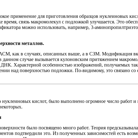
окое применение для приготовления образцов нуклеиновых кис
 же время, связь макромолекул с подложкой улучшается. Это об
дификатора можно использовать, например, 3-аминопропилтриэто
ерхности металлов.
АСМ, как в случаях, описанных выше, а в СЗМ. Модификация в
 в данном случае вызывается кулоновским притяжением макром
НК. Характерной особенностью изображений, получаемых таки
жении над поверхностью подложки. По-видимому, это связано с
ю нуклеиновых кислот, было выполнено огромное число работ и п
некоторых.
и
верхности было посвящено много работ. Теория предсказывала,
ментов подтвердили это. Из полученных зависимостей есть возм