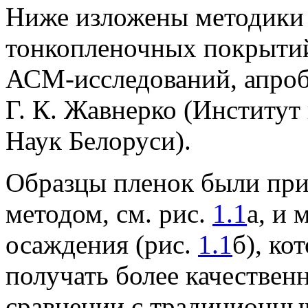
Ниже изложены методики
тонкопленочных покрытий
АСМ-исследований, апроби
Г. К. Жавнерко (Институ
Наук Белоруси).
Образцы пленок были при
методом, см. рис.
1.1
а, и 
осаждения (рис.
1.1
б), ко
получать более качестве
сравнении с традиционны