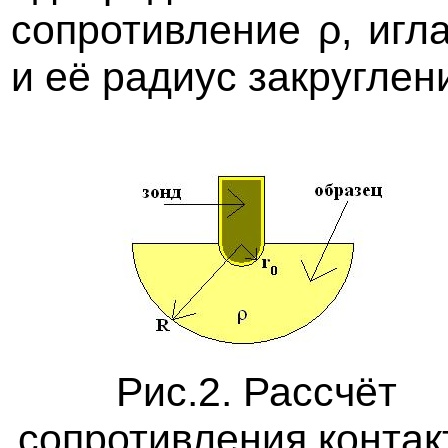
сопротивление ρ, игл
и её радиус закруглени
Рис.2. Рассчёт
сопротивления контак