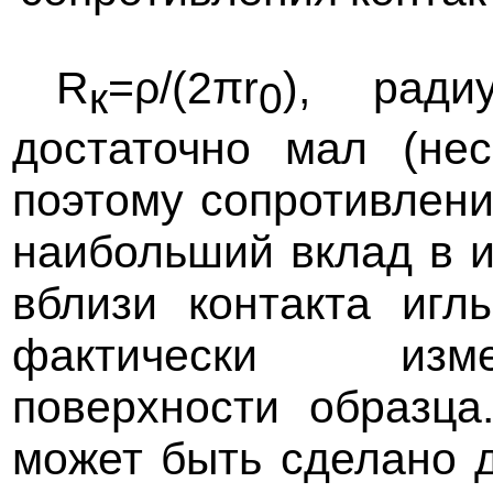
R
=ρ/(2πr
), ради
к
0
достаточно мал (нес
поэтому сопротивлени
наибольший вклад в и
вблизи контакта игл
фактически изме
поверхности образца
может быть сделано д