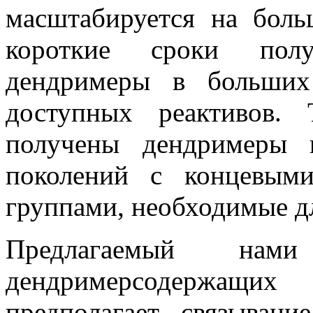
масштабируется на боль
короткие сроки по
дендримеры
в больших 
доступных реактивов.
получены
дендримеры
п
поколений с концевы
группами, необходимые д
Предлагаемый нами
дендримерсодержащих
м
предполагает связыван