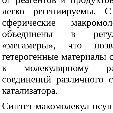
легко
регениируемы
. С
сферические макром
объединены в регул
«
мегамеры
», что позв
гетерогенные материалы 
к молекулярному рас
соединений различного с
катализатора.
Синтез
макомолекул
осущ