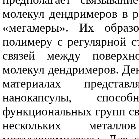
молекул
дендримеров
в р
«
мегамеры
». Их образо
полимеру с регулярной с
связей между поверхн
молекул
дендримеров
.
Де
материалах представ
нанокапсулы
, способ
функциональных групп свя
нескольких металл