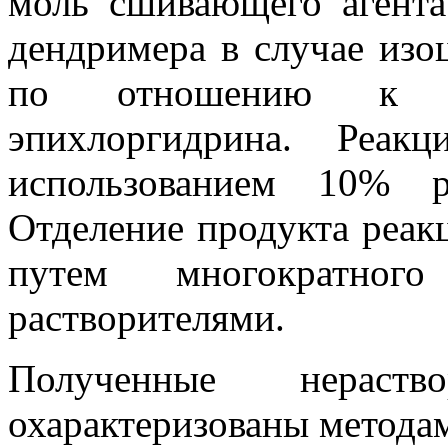
моль сшивающего агента
дендримера
в случае
изо
по отношению к а
эпихлоргидрина
. Реак
использованием 10% р
Отделение продукта реак
путем многократног
растворителями.
Полученные нераст
охарактеризованы метода