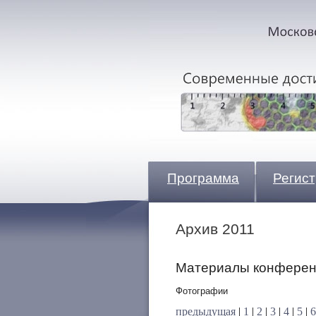
Программа
Регис
Архив 2011
Материалы конферен
Фотографии
предыдущая
|
1
|
2
|
3
|
4
|
5
|
6