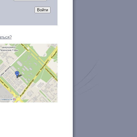
Войти
аться?