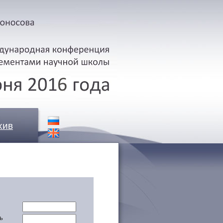
хив
ь