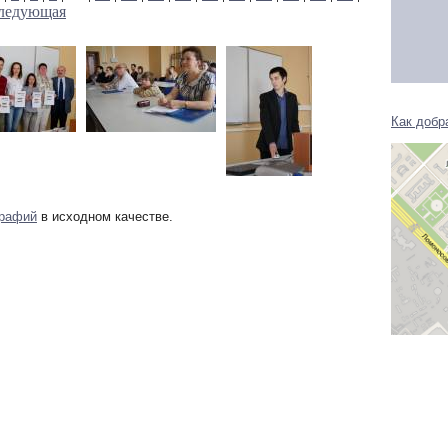
ледующая
Как добр
графий
в исходном качестве.