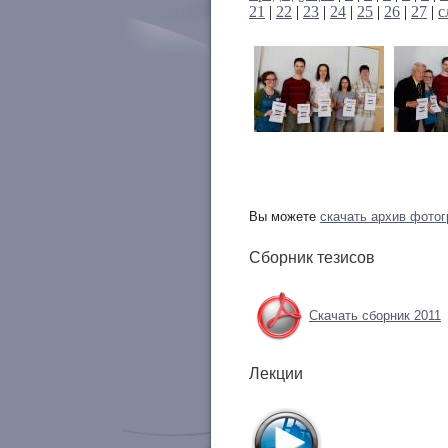
21
|
22
|
23
|
24
|
25
|
26
|
27
|
с
Вы можете
скачать архив фото
Сборник тезисов
Скачать сборник 2011
Лекции