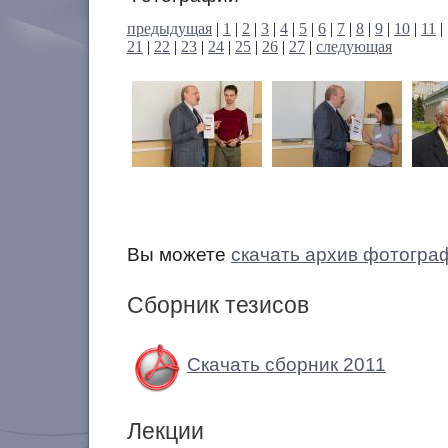
предыдущая
|
1
|
2
|
3
|
4
|
5
|
6
|
7
|
8
|
9
|
10
|
11
|
21
|
22
|
23
|
24
|
25
|
26
|
27
|
следующая
Вы можете
скачать архив фотогра
Сборник тезисов
Скачать сборник 2011
Лекции