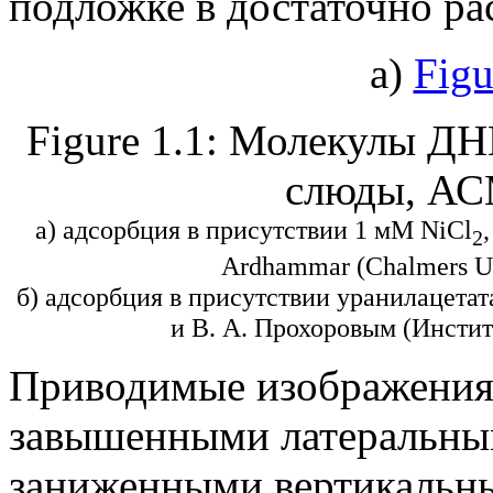
подложке в достаточно ра
а)
Figu
Figure 1.1: Молекулы Д
слюды, АС
а) адсорбция в присутствии 1 мМ NiCl
2
Ardhammar (Chalmers Uni
б) адсорбция в присутствии уранилацетат
и В. А. Прохоровым (Инсти
Приводимые изображения 
завышенными латеральным
заниженными вертикальным