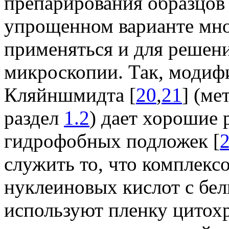
препарирования образцов
упрощенном варианте мно
применяться и для решени
микроскопии. Так, модиф
Кляйншмидта [
20
,
21
] (ме
раздел
1.2
) дает хорошие 
гидрофобных подложек [
служить то, что комплекс
нуклеиновых кислот с бел
используют пленку цитохр