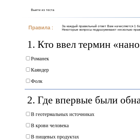
Выити из теста
За каждый правильный ответ Вам начисляется 1 ба
Правила :
Некоторые вопросы подразумевают несколько прав
1. Кто ввел термин «нан
Романек
Каяндер
Фолк
2. Где впервые были обн
В геотермальных источниках
В крови человека
В пищевых продуктах