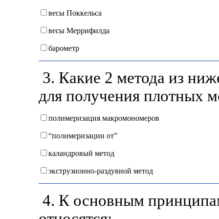
весы Поккельса
весы Меррифилда
барометр
3. Какие 2 метода из ни
для получения плотных м
полимеризация макромономеров
“полимеризации от”
каландровый метод
экструзионно-раздувной метод
4. К основным принципа
относятся: