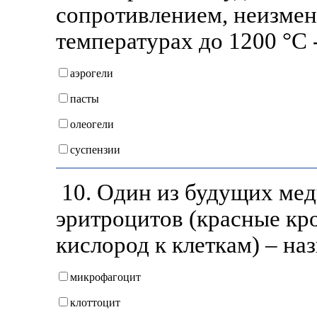
сопротивлением, неизмен
температурах до 1200 °С -
аэрогели
пасты
олеогели
суспензии
10. Один из будущих мед
эритроцитов (красные кр
кислород к клеткам) – на
микрофагоцит
клоттоцит