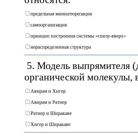
предельная миниатюризация
самоорганизация
принцип построения системы «снизу-вверх»
нераспределенная структура
5. Модель выпрямителя (д
органической молекулы, 
Авирам и Хигер
Авирам и Ратнер
Ратнер и Ширакаве
Хигер и Ширакаве