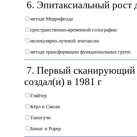
6. Эпитаксиальный рост д
методе Меррифилда
пространственно-временной голографии
молекулярно-лучевой эпитаксии
методе трансформации функциональных групп
7. Первый сканирующий 
создал(и) в 1981 г
Гляйтер
Кёрл и Смоли
Танигучи
Биниг и Рорер